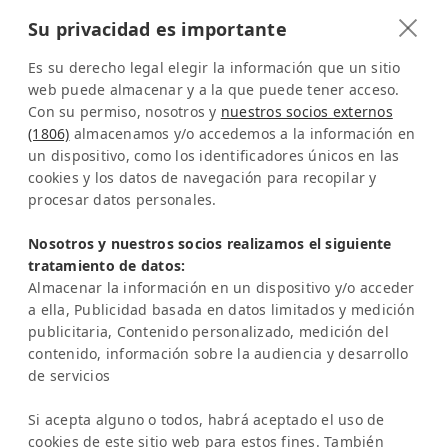
CONTACTO
Su privacidad es importante
Latinconnect
a/o DMC Systems SA
Es su derecho legal elegir la información que un sitio
Sabana Sur, Calle 66
web puede almacenar y a la que puede tener acceso.
Con su permiso, nosotros y
nuestros socios externos
Edificio ARA Tours
(1806)
almacenamos y/o accedemos a la información en
10108 San José
un dispositivo, como los identificadores únicos en las
Costa Rica
cookies y los datos de navegación para recopilar y
procesar datos personales.
Representación en Europa:
Sra. Katrin Schmitz
Nosotros y nuestros socios realizamos el siguiente
tratamiento de datos:
Tel:
+49-221-7597715
Almacenar la información en un dispositivo y/o acceder
SERVICIO
a ella, Publicidad basada en datos limitados y medición
Preguntas frecuentes (FAQ)
publicitaria, Contenido personalizado, medición del
Academia Latinconnect
contenido, información sobre la audiencia y desarrollo
de servicios
Asistencia
AVISO LEGAL
Si acepta alguno o todos, habrá aceptado el uso de
Aviso legal
cookies de este sitio web para estos fines. También