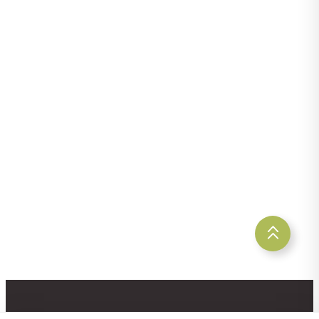
Entrevista con Lena Bartelt (Neptuno
Colombia Travel)
25. junio 2026
Información sobre la nueva
plataforma Latinconnect
15 de mayo de 2026
Pacífico Sur de Costa Rica