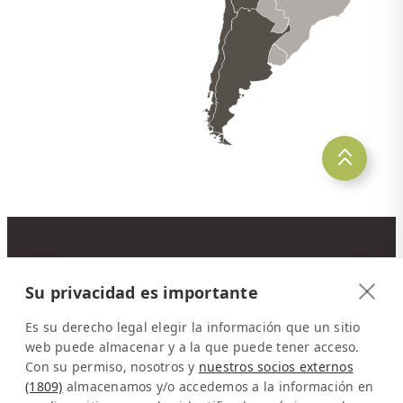
CONTACTO
Su privacidad es importante
Latinconnect
a/o DMC Systems SA
Es su derecho legal elegir la información que un sitio
Sabana Sur, Calle 66
web puede almacenar y a la que puede tener acceso.
Con su permiso, nosotros y
nuestros socios externos
Edificio ARA Tours
(1809)
almacenamos y/o accedemos a la información en
10108 San José