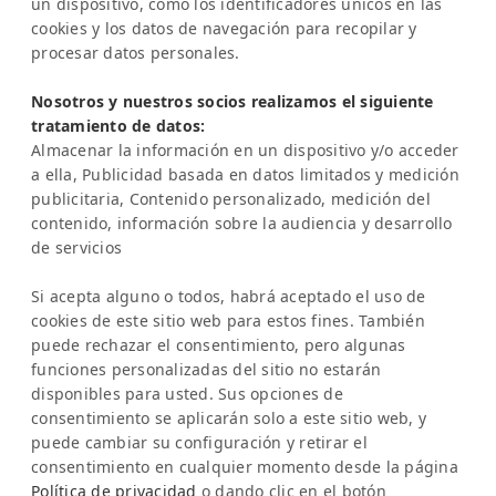
un dispositivo, como los identificadores únicos en las
Costa Rica
cookies y los datos de navegación para recopilar y
procesar datos personales.
Representación en Europa:
Sra. Katrin Schmitz
Nosotros y nuestros socios realizamos el siguiente
tratamiento de datos:
Tel:
+49-221-7597715
Almacenar la información en un dispositivo y/o acceder
SERVICIO
a ella, Publicidad basada en datos limitados y medición
Preguntas frecuentes (FAQ)
publicitaria, Contenido personalizado, medición del
Academia Latinconnect
contenido, información sobre la audiencia y desarrollo
de servicios
Asistencia
AVISO LEGAL
Si acepta alguno o todos, habrá aceptado el uso de
Aviso legal
cookies de este sitio web para estos fines. También
Política de privacidad
puede rechazar el consentimiento, pero algunas
IA y Transparencia
funciones personalizadas del sitio no estarán
NEWSLETTER
disponibles para usted. Sus opciones de
consentimiento se aplicarán solo a este sitio web, y
Infórmate sobre novedades y eventos
puede cambiar su configuración y retirar el
consentimiento en cualquier momento desde la página
Política de privacidad
o dando clic en el botón