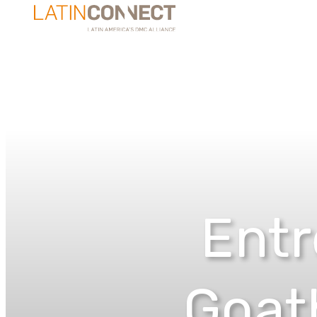
Entr
Goat