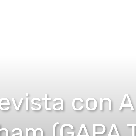
evista con 
ham (GAPA T