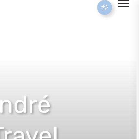
André
ravel