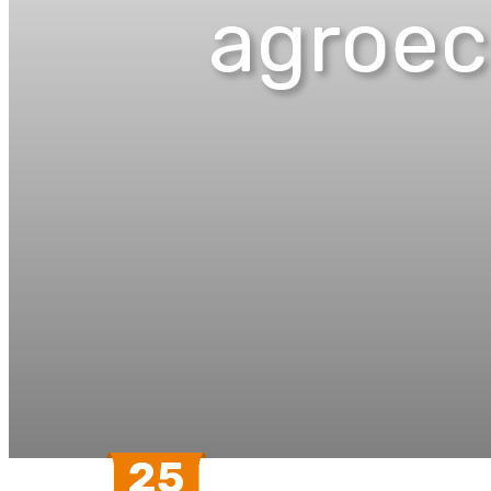
agroec
25