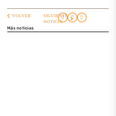
VOLVER
SIGUIENTE
NOTICIA
Más noticias
23. julio 2026
Casa de la Cultura Tortuguero
22. julio 2026
Entrevista con Lena Bartelt (Neptuno
Colombia Travel)
25. junio 2026
Información sobre la nueva
plataforma Latinconnect
15 de mayo de 2026
Pacífico Sur de Costa Rica