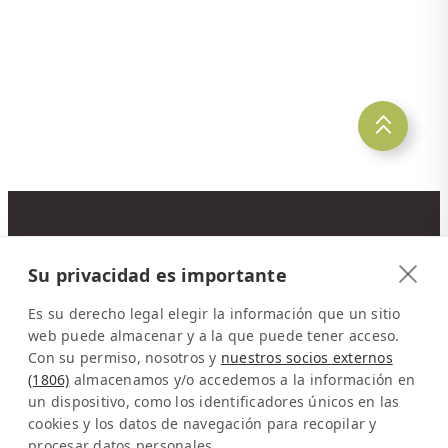
CONTACTO
Su privacidad es importante
Latinconnect
a/o DMC Systems SA
Es su derecho legal elegir la información que un sitio
Sabana Sur, Calle 66
web puede almacenar y a la que puede tener acceso.
Con su permiso, nosotros y
nuestros socios externos
Edificio ARA Tours
(1806)
almacenamos y/o accedemos a la información en
10108 San José
un dispositivo, como los identificadores únicos en las
Costa Rica
cookies y los datos de navegación para recopilar y
procesar datos personales.
Representación en Europa: