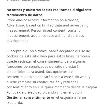
Sra. Katrin Schmitz
Nosotros y nuestros socios realizamos el siguiente
tratamiento de datos:
Tel:
+49-221-7597715
Store and/or access information on a device,
SERVICIO
Advertising based on limited data and advertising
Preguntas frecuentes (FAQ)
measurement, Personalised content, content
Academia Latinconnect
measurement, audience research, and services
development
Asistencia
AVISO LEGAL
Si acepta alguno o todos, habrá aceptado el uso de
Aviso legal
cookies de este sitio web para estos fines. También
Política de privacidad
puede rechazar el consentimiento, pero algunas
IA y Transparencia
funciones personalizadas del sitio no estarán
NEWSLETTER
disponibles para usted. Sus opciones de
consentimiento se aplicarán solo a este sitio web, y
Infórmate sobre novedades y eventos
puede cambiar su configuración y retirar el
consentimiento en cualquier momento desde la página
Política de privacidad
o dando clic en el botón
Gestionar consentimiento
en el esquina inferior
izquierda.
SÉ SOCIAL