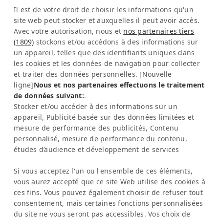
Sabana Sur, Calle 66
Il est de votre droit de choisir les informations qu'un
site web peut stocker et auxquelles il peut avoir accès.
Edificio ARA Tours
Avec votre autorisation, nous et
nos partenaires tiers
10108 San José
(1809)
stockons et/ou accédons à des informations sur
Costa Rica
un appareil, telles que des identifiants uniques dans
les cookies et les données de navigation pour collecter
Représentation de l'Europe :
et traiter des données personnelles. [Nouvelle
Mme Katrin Schmitz
ligne]
Nous et nos partenaires effectuons le traitement
de données suivant:
.
Tél :
+49-221-7597715
Stocker et/ou accéder à des informations sur un
SERVICE
appareil, Publicité basée sur des données limitées et
Foire aux questions (FAQ)
mesure de performance des publicités, Contenu
Académie Latinconnect
personnalisé, mesure de performance du contenu,
études d’audience et développement de services
Assistance
MENTIONS LÉGALES
Si vous acceptez l'un ou l'ensemble de ces éléments,
Mentions légales
vous aurez accepté que ce site Web utilise des cookies à
Politique de confidentialité
ces fins. Vous pouvez également choisir de refuser tout
IA & Transparence
consentement, mais certaines fonctions personnalisées
BULLETIN D'INFORMATION
du site ne vous seront pas accessibles. Vos choix de