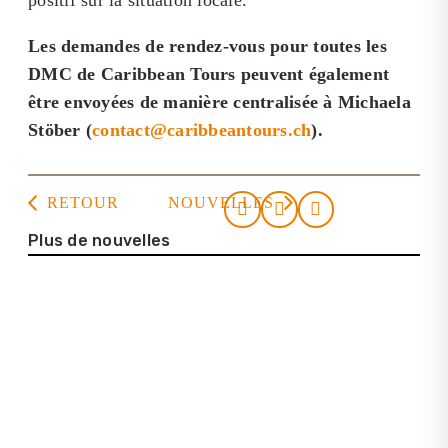
positif sur la situation locale.
Les demandes de rendez-vous pour toutes les
DMC de Caribbean Tours peuvent également
être envoyées de manière centralisée à Michaela
Stöber (
contact@caribbeantours.ch
).
RETOUR
NOUVELLES
Plus de nouvelles
23. juillet 2026
Casa de la Cultura Tortuguero
22. juillet 2026
Entretien avec Lena Bartelt (Neptuno
Colombia Travel)
25. juin 2026