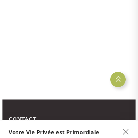
Informations sur la nouvelle
plateforme Latinconnect
15 mai 2026
La côte Pacifique sud du Costa Rica
CONTACT
Latinconnect
Votre Vie Privée est Primordiale
c/o DMC Systems SA