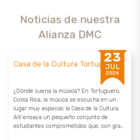
Noticias de nuestra
Alianza DMC
23
Casa de la Cultura Tortuguero
JUL
2026
¿Dónde suena la música? En Tortuguero,
Costa Rica, la música se escucha en un
lugar muy especial: la Casa de la Cultura.
Allí ensaya un pequeño conjunto de
estudiantes comprometidos que, con gran
entusiasmo, mantiene vivo el calipso