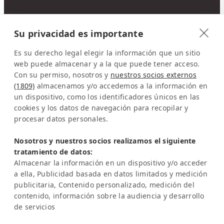
CONTACTO
Su privacidad es importante
Latinconnect
a/o DMC Systems SA
Es su derecho legal elegir la información que un sitio
Sabana Sur, Calle 66
web puede almacenar y a la que puede tener acceso.
Con su permiso, nosotros y
nuestros socios externos
Edificio ARA Tours
(1809)
almacenamos y/o accedemos a la información en
10108 San José
un dispositivo, como los identificadores únicos en las
Costa Rica
cookies y los datos de navegación para recopilar y
procesar datos personales.
Representación en Europa:
Sra. Katrin Schmitz
Nosotros y nuestros socios realizamos el siguiente
tratamiento de datos:
Tel:
+49-221-7597715
Almacenar la información en un dispositivo y/o acceder
SERVICIO
a ella, Publicidad basada en datos limitados y medición
Preguntas frecuentes (FAQ)
publicitaria, Contenido personalizado, medición del
Academia Latinconnect
contenido, información sobre la audiencia y desarrollo
de servicios
Asistencia
AVISO LEGAL