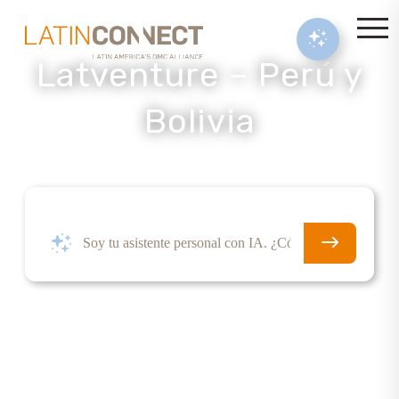
Latventure – Perú y
Bolivia