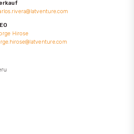
erkauf
arlos.rivera@latventure.com
EO
orge Hirose
orge.hirose@latventure.com