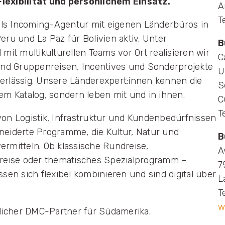
lexibilität und persönlichem Einsatz.
A
T
 als Incoming-Agentur mit eigenen Länderbüros in
ru und La Paz für Bolivien aktiv. Unter
B
mit multikulturellen Teams vor Ort realisieren wir
C
und Gruppenreisen, Incentives und Sonderprojekte
U
uverlässig. Unsere Länderexpert:innen kennen die
S
em Katalog, sondern leben mit und in ihnen.
C
T
s von Logistik, Infrastruktur und Kundenbedürfnissen
eiderte Programme, die Kultur, Natur und
B
rmitteln. Ob klassische Rundreise,
A
sreise oder thematisches Spezialprogramm –
7
sen sich flexibel kombinieren und sind digital über
L
T
w
slicher DMC-Partner für Südamerika.