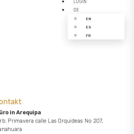
LOGIN
DE
EN
ES
FR
ontakt
üro in Arequipa
rb. Primavera calle Las Orquideas No 207,
anahuara