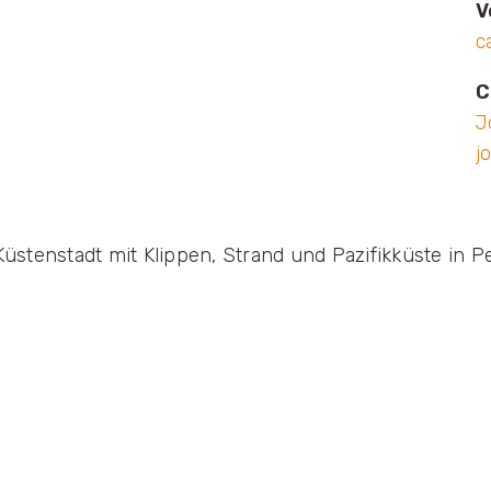
V
c
C
J
j