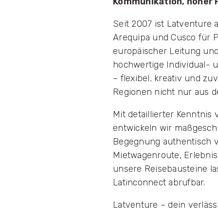
Kommunikation, hoher F
Seit 2007 ist Latventure
Arequipa und Cusco für Pe
europäischer Leitung und 
hochwertige Individual- 
– flexibel, kreativ und z
Regionen nicht nur aus d
Mit detaillierter Kenntni
entwickeln wir maßgeschn
Begegnung authentisch ve
Mietwagenroute, Erlebni
unsere Reisebausteine las
Latinconnect abrufbar.
Latventure – dein verläs