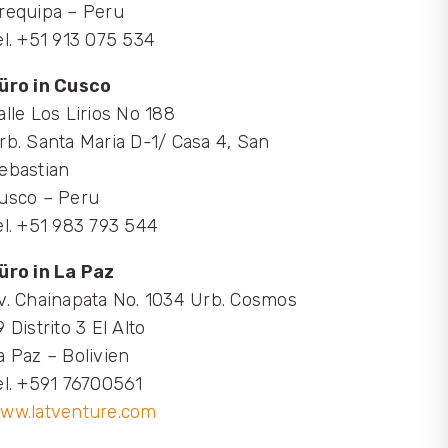
requipa – Peru
el. +51 913 075 534
üro in Cusco
alle Los Lirios No 188
rb. Santa Maria D-1/ Casa 4, San
ebastian
usco – Peru
el. +51 983 793 544
üro in La Paz
v. Chainapata No. 1034 Urb. Cosmos
9 Distrito 3 El Alto
a Paz – Bolivien
el. +591 76700561
ww.latventure.com