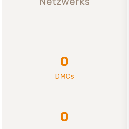
Netzwerks
0
DMCs
0