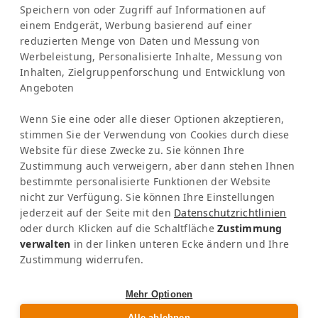
weshalb wir aktuell daran arbeiten, dies so
Speichern von oder Zugriff auf Informationen auf
einsehen und zu einem späteren
SERVICE
einem Endgerät, Werbung basierend auf einer
bald wie möglich automatisch und
Zeitpunkt auch selbst bearbeiten
Frequently Asked Question (FAQ)
reduzierten Menge von Daten und Messung von
obligatorisch in all unsere Reisen zu
Peru & Bolivien
(buchen/stornieren). KI-gestützte
Latinconnect Academy
Werbeleistung, Personalisierte Inhalte, Messung von
integrieren. Positiv verändert hat sich das
Inhalten, Zielgruppenforschung und Entwicklung von
Support
Produktsuche: Die herkömmliche Suche
Angebot im Land: Früher gab es kaum
Angeboten
RECHTLICHES
wird durch einen intelligenten Bot ergänzt,
nachhaltige Produkte, heute ist das
Impressum
der Abfragen mittels einfacher Prompts
Wenn Sie eine oder alle dieser Optionen akzeptieren,
Bewusstsein massiv gestiegen.
Datenschutzbestimmungen
ermöglicht. KI-gestützter Reiseplaner:
stimmen Sie der Verwendung von Cookies durch diese
Organisationen wie ACOTUR und FONTUR
KI & Transparenz
Website für diese Zwecke zu. Sie können Ihre
Erstellung anpassbarer Reiserouten mit
NEWSLETTER
leisten tollen Support und unterstützen
Zustimmung auch verweigern, aber dann stehen Ihnen
Produkten der DMCs – direkt verknüpft
bestimmte personalisierte Funktionen der Website
die Akteure direkt bei der nachhaltigen
Bleib informiert über News & Events
Kolumbien
mit Live-Verfügbarkeiten. API für die
nicht zur Verfügung. Sie können Ihre Einstellungen
Unternehmensstrategie. Dadurch wurden
jederzeit auf der Seite mit den
Datenschutzrichtlinien
Anbindung an Drittsysteme: Ermöglicht die
auch komplett neue Regionen nachhaltig
oder durch Klicken auf die Schaltfläche
Zustimmung
flexible Anbindung des gesamten DMC-
verwalten
in der linken unteren Ecke ändern und Ihre
entwickelt, was Reisenden heute extrem
Contents an externe Systeme (wie z. B.
Zustimmung widerrufen.
authentische Erlebnisse ermöglicht. Wie
GET SOCIAL
Nezasa). Wir bedanken uns ganz herzlich
bist Du vorgegangen, um ein Commitment
für Euer Vertrauen, die Nutzung unserer
Mehr Optionen
seitens Eurer Supplier messbar zu
Plattform und die weiterhin tolle
Alle ablehnen