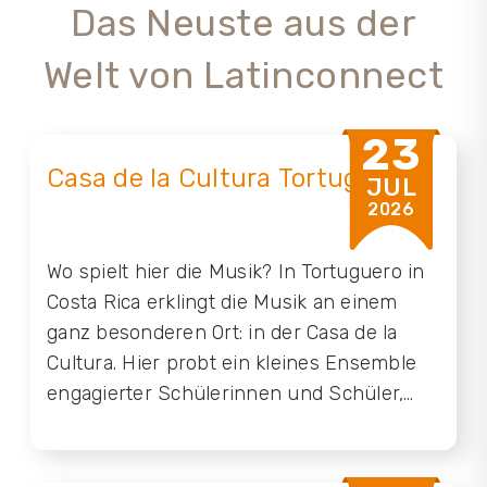
Das Neuste aus der
Welt von Latinconnect
23
Casa de la Cultura Tortuguero
JUL
2026
Wo spielt hier die Musik? In Tortuguero in
Costa Rica erklingt die Musik an einem
ganz besonderen Ort: in der Casa de la
Cultura. Hier probt ein kleines Ensemble
engagierter Schülerinnen und Schüler,
das mit viel Herzblut den traditionellen
costaricanischen Calypso lebendig hält
und ihm frischen Schwung verleiht. Doch