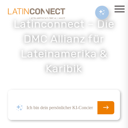
Latinconnect – Die
DMC Allianz für
Lateinamerika &
Karibik