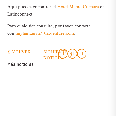
Aquí puedes encontrar el
Hotel Mama Cuchara
en
Latinconnect.
Para cualquier consulta, por favor contacta
con
naylan.zurita@latventure.com
.
VOLVER
SIGUIENTE
NOTICIA
Más noticias
23. julio 2026
Casa de la Cultura Tortuguero
22. julio 2026
Entrevista con Lena Bartelt (Neptuno
Colombia Travel)