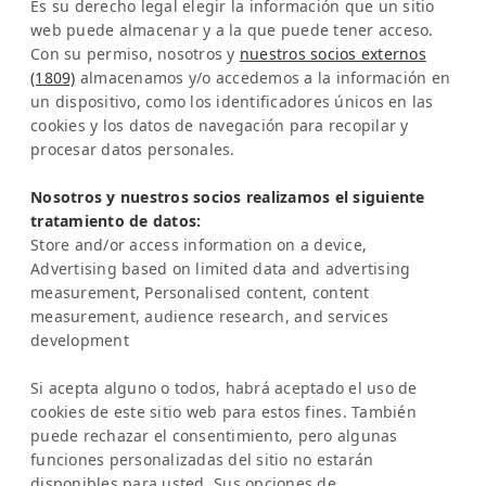
a/o DMC Systems SA
Es su derecho legal elegir la información que un sitio
Sabana Sur, Calle 66
web puede almacenar y a la que puede tener acceso.
Con su permiso, nosotros y
nuestros socios externos
Edificio ARA Tours
(1809)
almacenamos y/o accedemos a la información en
10108 San José
un dispositivo, como los identificadores únicos en las
Costa Rica
cookies y los datos de navegación para recopilar y
procesar datos personales.
Representación en Europa:
Sra. Katrin Schmitz
Nosotros y nuestros socios realizamos el siguiente
tratamiento de datos:
Tel:
+49-221-7597715
Store and/or access information on a device,
SERVICIO
Advertising based on limited data and advertising
Preguntas frecuentes (FAQ)
measurement, Personalised content, content
Academia Latinconnect
measurement, audience research, and services
development
Asistencia
AVISO LEGAL
Si acepta alguno o todos, habrá aceptado el uso de
Aviso legal
cookies de este sitio web para estos fines. También
Política de privacidad
puede rechazar el consentimiento, pero algunas
IA y Transparencia
funciones personalizadas del sitio no estarán
NEWSLETTER
disponibles para usted. Sus opciones de