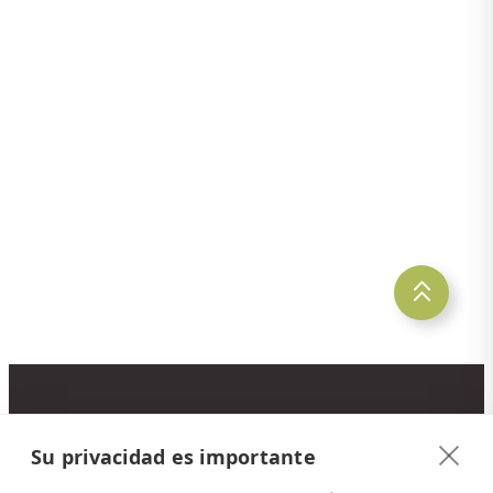
25. junio 2026
Información sobre la nueva
plataforma Latinconnect
15 de mayo de 2026
Pacífico Sur de Costa Rica
CONTACTO
Su privacidad es importante
Latinconnect