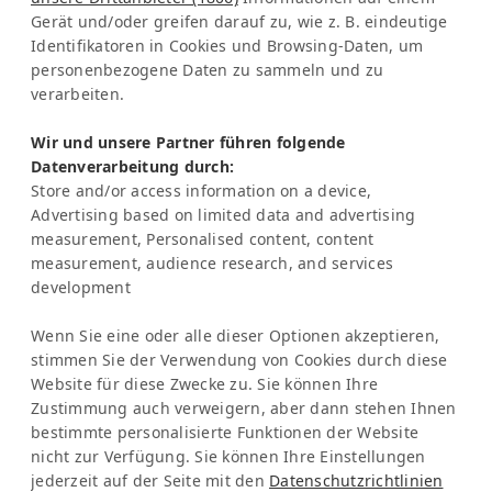
Gerät und/oder greifen darauf zu, wie z. B. eindeutige
Costa Rica
Identifikatoren in Cookies und Browsing-Daten, um
personenbezogene Daten zu sammeln und zu
Vertretung Europa:
verarbeiten.
Frau Katrin Schmitz
Wir und unsere Partner führen folgende
Tel:
+49-221-7597715
Datenverarbeitung durch:
SERVICE
Store and/or access information on a device,
Frequently Asked Question (FAQ)
Advertising based on limited data and advertising
Latinconnect Academy
measurement, Personalised content, content
measurement, audience research, and services
Support
development
RECHTLICHES
Impressum
Wenn Sie eine oder alle dieser Optionen akzeptieren,
Datenschutzbestimmungen
stimmen Sie der Verwendung von Cookies durch diese
KI & Transparenz
Website für diese Zwecke zu. Sie können Ihre
NEWSLETTER
Zustimmung auch verweigern, aber dann stehen Ihnen
bestimmte personalisierte Funktionen der Website
Bleib informiert über News & Events
nicht zur Verfügung. Sie können Ihre Einstellungen
jederzeit auf der Seite mit den
Datenschutzrichtlinien