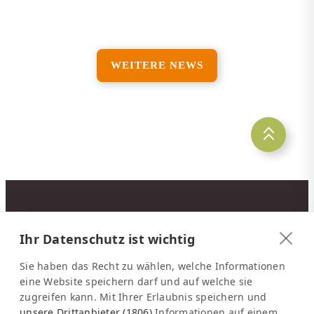
WEITERE NEWS
KONTAKT
Ihr Datenschutz ist wichtig
Latinconnect
c/o DMC Systems SA
Sie haben das Recht zu wählen, welche Informationen
Sabana Sur, Calle 66
eine Website speichern darf und auf welche sie
zugreifen kann. Mit Ihrer Erlaubnis speichern und
Edificio ARA Tours
unsere Drittanbieter (1806)
Informationen auf einem
10108 San José