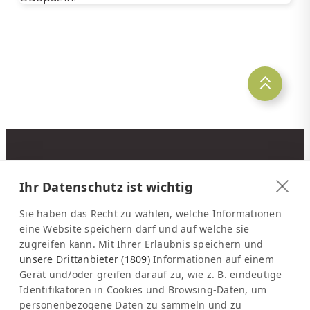
KONTAKT
Ihr Datenschutz ist wichtig
Latinconnect
c/o DMC Systems SA
Sie haben das Recht zu wählen, welche Informationen
Sabana Sur, Calle 66
eine Website speichern darf und auf welche sie
zugreifen kann. Mit Ihrer Erlaubnis speichern und
Edificio ARA Tours
unsere Drittanbieter (1809)
Informationen auf einem
10108 San José
Gerät und/oder greifen darauf zu, wie z. B. eindeutige
Costa Rica
Identifikatoren in Cookies und Browsing-Daten, um
personenbezogene Daten zu sammeln und zu
Vertretung Europa: