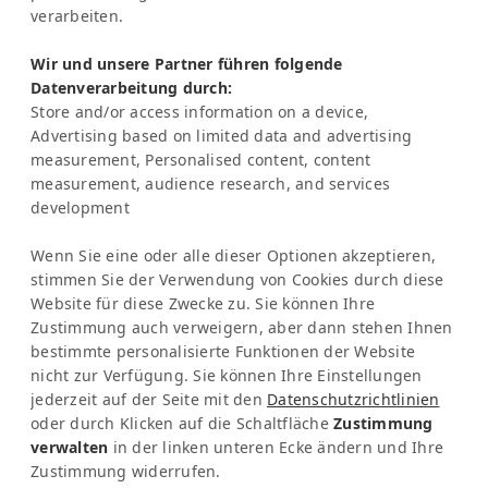
verarbeiten.
Frau Katrin Schmitz
Wir und unsere Partner führen folgende
Tel:
+49-221-7597715
Datenverarbeitung durch:
SERVICE
Store and/or access information on a device,
Frequently Asked Question (FAQ)
Advertising based on limited data and advertising
Latinconnect Academy
measurement, Personalised content, content
measurement, audience research, and services
Support
development
RECHTLICHES
Impressum
Wenn Sie eine oder alle dieser Optionen akzeptieren,
Datenschutzbestimmungen
stimmen Sie der Verwendung von Cookies durch diese
KI & Transparenz
Website für diese Zwecke zu. Sie können Ihre
NEWSLETTER
Zustimmung auch verweigern, aber dann stehen Ihnen
bestimmte personalisierte Funktionen der Website
Bleib informiert über News & Events
nicht zur Verfügung. Sie können Ihre Einstellungen
jederzeit auf der Seite mit den
Datenschutzrichtlinien
oder durch Klicken auf die Schaltfläche
Zustimmung
verwalten
in der linken unteren Ecke ändern und Ihre
Zustimmung widerrufen.
GET SOCIAL