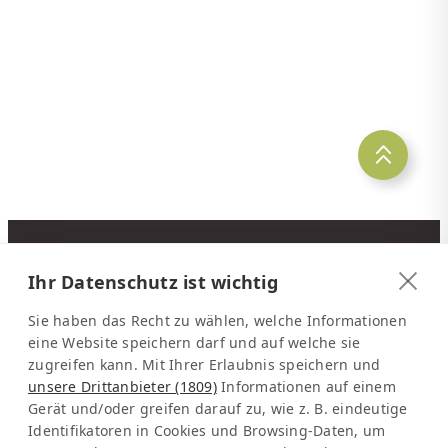
Ihr Datenschutz ist wichtig
KONTAKT
Latinconnect
Sie haben das Recht zu wählen, welche Informationen
c/o DMC Systems SA
eine Website speichern darf und auf welche sie
Sabana Sur, Calle 66
zugreifen kann. Mit Ihrer Erlaubnis speichern und
Edificio ARA Tours
unsere Drittanbieter (1809)
Informationen auf einem
Gerät und/oder greifen darauf zu, wie z. B. eindeutige
10108 San José
Identifikatoren in Cookies und Browsing-Daten, um
Costa Rica