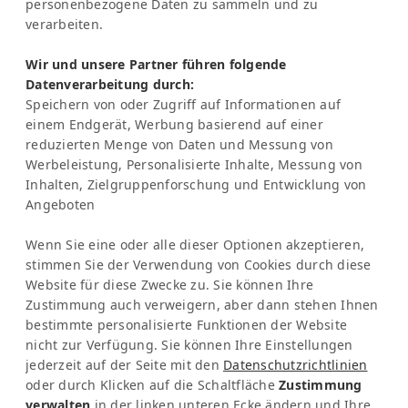
personenbezogene Daten zu sammeln und zu
Vertretung Europa:
verarbeiten.
Frau Katrin Schmitz
Wir und unsere Partner führen folgende
Datenverarbeitung durch:
Tel:
+49-221-7597715
Speichern von oder Zugriff auf Informationen auf
SERVICE
einem Endgerät, Werbung basierend auf einer
Frequently Asked Question (FAQ)
reduzierten Menge von Daten und Messung von
Latinconnect Academy
Werbeleistung, Personalisierte Inhalte, Messung von
Support
Inhalten, Zielgruppenforschung und Entwicklung von
Angeboten
RECHTLICHES
Impressum
Wenn Sie eine oder alle dieser Optionen akzeptieren,
Datenschutzbestimmungen
stimmen Sie der Verwendung von Cookies durch diese
KI & Transparenz
Website für diese Zwecke zu. Sie können Ihre
NEWSLETTER
Zustimmung auch verweigern, aber dann stehen Ihnen
bestimmte personalisierte Funktionen der Website
Bleib informiert über News & Events
nicht zur Verfügung. Sie können Ihre Einstellungen
jederzeit auf der Seite mit den
Datenschutzrichtlinien
oder durch Klicken auf die Schaltfläche
Zustimmung
verwalten
in der linken unteren Ecke ändern und Ihre