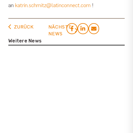
an
katrin.schmitz@latinconnect.com
!
ZURÜCK
NÄCHSTE
NEWS
Weitere News
23. Juli 2026
Casa de la Cultura Tortuguero
22. Juli 2026
Interview mit Lena Bartelt (Neptuno
Colombia Travel)
25. Juni 2026
Infos zur neuen Latinconnect
Plattform
15. Mai 2026
Costa Ricas Südpazifik