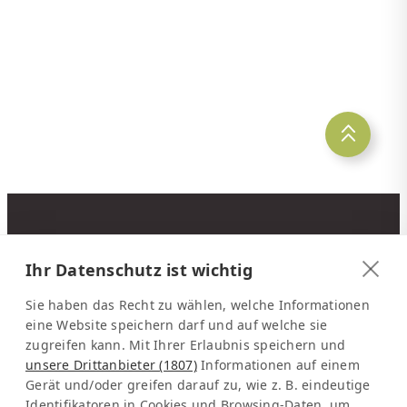
KONTAKT
Ihr Datenschutz ist wichtig
Latinconnect
c/o DMC Systems SA
Sie haben das Recht zu wählen, welche Informationen
Sabana Sur, Calle 66
eine Website speichern darf und auf welche sie
zugreifen kann. Mit Ihrer Erlaubnis speichern und
Edificio ARA Tours
unsere Drittanbieter (1807)
Informationen auf einem
10108 San José
Gerät und/oder greifen darauf zu, wie z. B. eindeutige
Costa Rica
Identifikatoren in Cookies und Browsing-Daten, um