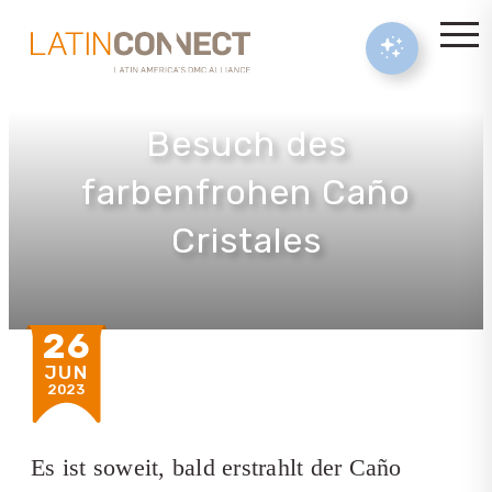
Besuch des
farbenfrohen Caño
Cristales
26
JUN
2023
Es ist soweit, bald erstrahlt der Caño