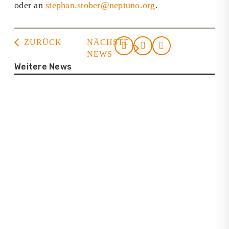
oder an
stephan.stober@neptuno.org
.
ZURÜCK
NÄCHSTE
NEWS
Weitere News
23. Juli 2026
Casa de la Cultura Tortuguero
22. Juli 2026
Interview mit Lena Bartelt (Neptuno
Colombia Travel)
25. Juni 2026
Infos zur neuen Latinconnect
Plattform
15. Mai 2026
Costa Ricas Südpazifik