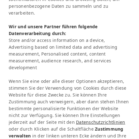
personenbezogene Daten zu sammeln und zu
Vertretung Europa:
verarbeiten.
Frau Katrin Schmitz
Wir und unsere Partner führen folgende
Tel:
+49-221-7597715
Datenverarbeitung durch:
SERVICE
Store and/or access information on a device,
Frequently Asked Question (FAQ)
Advertising based on limited data and advertising
Latinconnect Academy
measurement, Personalised content, content
measurement, audience research, and services
Support
development
RECHTLICHES
Impressum
Wenn Sie eine oder alle dieser Optionen akzeptieren,
Datenschutzbestimmungen
stimmen Sie der Verwendung von Cookies durch diese
KI & Transparenz
Website für diese Zwecke zu. Sie können Ihre
NEWSLETTER
Zustimmung auch verweigern, aber dann stehen Ihnen
bestimmte personalisierte Funktionen der Website
Bleib informiert über News & Events
nicht zur Verfügung. Sie können Ihre Einstellungen
jederzeit auf der Seite mit den
Datenschutzrichtlinien
oder durch Klicken auf die Schaltfläche
Zustimmung
verwalten
in der linken unteren Ecke ändern und Ihre