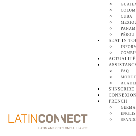
GUATE
COLOM
CUBA
MEXIQ
PANAM
PÉROU
SEAT-IN TO
INFOR
COMBIN
ACTUALITÉ
ASSISTANC
FAQ
MODE 
ACADE
S'INSCRIRE
CONNEXIO
FRENCH
GERMA
ENGLI
SPANIS