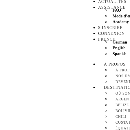
ACTUALITÉS
ASSISTANCE
FAQ
Mode d’e
Academy
S'INSCRIRE
CONNEXION
FRENCH
German
English
Spanish
À PROPOS
À PROP
NOS D
DEVENI
DESTINATI
OÙ SOM
ARGEN
BELIZE
BOLIVI
CHILI
COSTA 
ÉQUAT