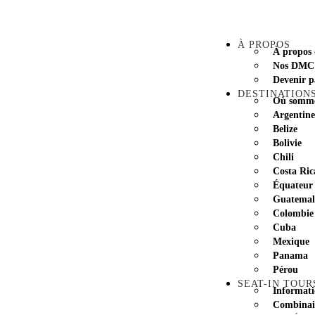
À PROPOS
À propos 
Nos DMC
Devenir p
DESTINATION
Où sommes
Argentine
Belize
Bolivie
Chili
Costa Ric
Équateur
Guatemal
Colombie
Cuba
Mexique
Panama
Pérou
SEAT-IN TOUR
Informati
Combinai