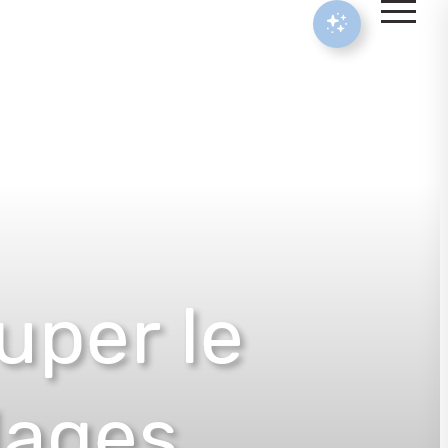
uper le
llages