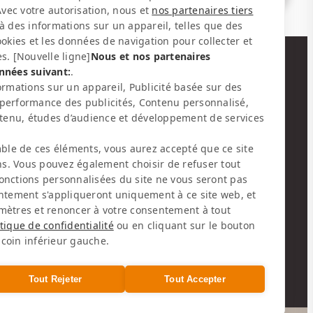
Avec votre autorisation, nous et
nos partenaires tiers
 des informations sur un appareil, telles que des
ookies et les données de navigation pour collecter et
s. [Nouvelle ligne]
Nous et nos partenaires
nnées suivant:
.
BULLETIN D'INFORMATION
ormations sur un appareil, Publicité basée sur des
performance des publicités, Contenu personnalisé,
Reste informé des actualités et des
enu, études d’audience et développement de services
événements
mble de ces éléments, vous aurez accepté que ce site
ins. Vous pouvez également choisir de refuser tout
onctions personnalisées du site ne vous seront pas
entement s'appliqueront uniquement à ce site web, et
DEVENEZ SOCIAL
mètres et renoncer à votre consentement à tout
itique de confidentialité
ou en cliquant sur le bouton
coin inférieur gauche.
Tout Rejeter
Tout Accepter