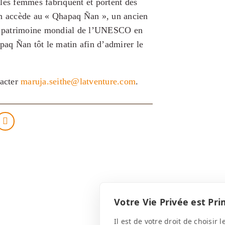
les femmes fabriquent et portent dès
on accède au « Qhapaq Ñan », un ancien
 au patrimoine mondial de l’UNESCO en
aq Ñan tôt le matin afin d’admirer le
tacter
maruja.seithe@latventure.com
.
Votre Vie Privée est Pri
Il est de votre droit de choisir