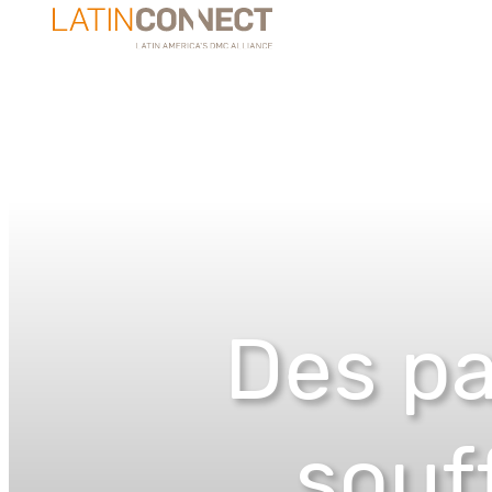
Des pa
souff