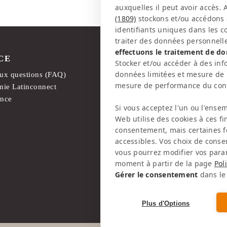
auxquelles il peut avoir accès. 
(1809)
stockons et/ou accédons à
identifiants uniques dans les c
traiter des données personnelle
effectuons le traitement de do
CE
MENTIONS LÉGALES
Stocker et/ou accéder à des inf
données limitées et mesure de 
aux questions (FAQ)
Mentions légales
mesure de performance du cont
ie Latinconnect
Politique de confidentialité
ance
IA & Transparence
Si vous acceptez l'un ou l'ense
Web utilise des cookies à ces f
consentement, mais certaines f
accessibles. Vos choix de cons
vous pourrez modifier vos para
moment à partir de la page
Pol
Gérer le consentement
dans le 
Plus d'Options