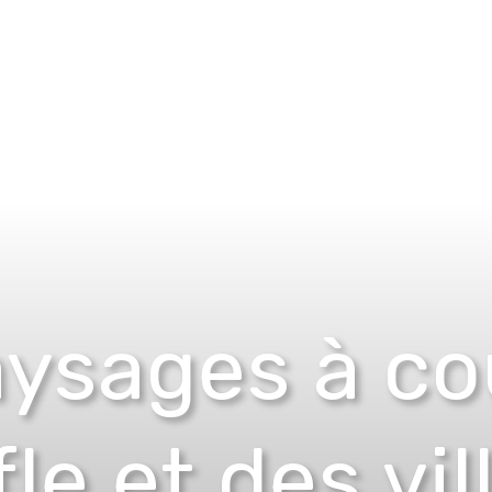
ysages à co
le et des vi