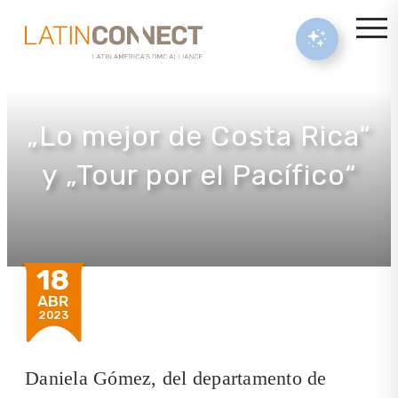
„Lo mejor de Costa Rica“
y „Tour por el Pacífico“
18
ABR
2023
Daniela Gómez, del departamento de