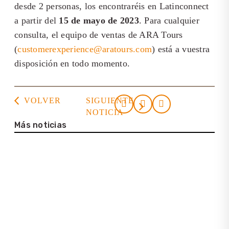
desde 2 personas, los encontraréis en Latinconnect
a partir del
15 de mayo de 2023
. Para cualquier
consulta, el equipo de ventas de ARA Tours
(
customerexperience@aratours.com
) está a vuestra
disposición en todo momento.
VOLVER
SIGUIENTE
NOTICIA
Más noticias
23. julio 2026
Casa de la Cultura Tortuguero
22. julio 2026
Entrevista con Lena Bartelt (Neptuno
Colombia Travel)