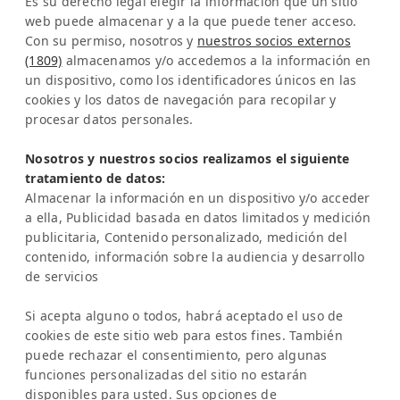
Es su derecho legal elegir la información que un sitio
Sabana Sur, Calle 66
web puede almacenar y a la que puede tener acceso.
Con su permiso, nosotros y
nuestros socios externos
Edificio ARA Tours
(1809)
almacenamos y/o accedemos a la información en
10108 San José
un dispositivo, como los identificadores únicos en las
Costa Rica
cookies y los datos de navegación para recopilar y
procesar datos personales.
Representación en Europa:
Sra. Katrin Schmitz
Nosotros y nuestros socios realizamos el siguiente
tratamiento de datos:
Tel:
+49-221-7597715
Almacenar la información en un dispositivo y/o acceder
SERVICIO
a ella, Publicidad basada en datos limitados y medición
Preguntas frecuentes (FAQ)
publicitaria, Contenido personalizado, medición del
Academia Latinconnect
contenido, información sobre la audiencia y desarrollo
de servicios
Asistencia
AVISO LEGAL
Si acepta alguno o todos, habrá aceptado el uso de
Aviso legal
cookies de este sitio web para estos fines. También
Política de privacidad
puede rechazar el consentimiento, pero algunas
IA y Transparencia
funciones personalizadas del sitio no estarán
NEWSLETTER
disponibles para usted. Sus opciones de