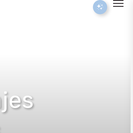
ajes
s