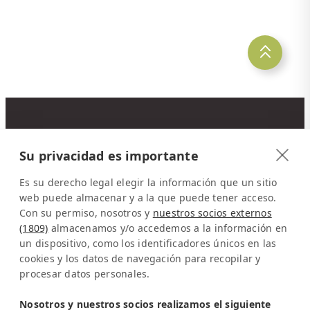
CONTACTO
Su privacidad es importante
Latinconnect
a/o DMC Systems SA
Es su derecho legal elegir la información que un sitio
Sabana Sur, Calle 66
web puede almacenar y a la que puede tener acceso.
Con su permiso, nosotros y
nuestros socios externos
Edificio ARA Tours
(1809)
almacenamos y/o accedemos a la información en
10108 San José
un dispositivo, como los identificadores únicos en las
Costa Rica
cookies y los datos de navegación para recopilar y
procesar datos personales.
Representación en Europa:
Sra. Katrin Schmitz
Nosotros y nuestros socios realizamos el siguiente