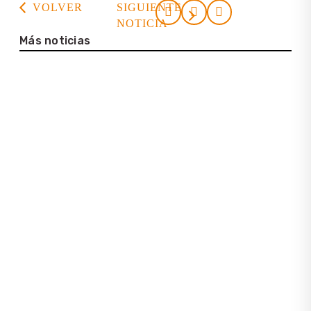
VOLVER
SIGUIENTE
NOTICIA
Más noticias
23. julio 2026
Casa de la Cultura Tortuguero
22. julio 2026
Entrevista con Lena Bartelt (Neptuno
Colombia Travel)
25. junio 2026
Información sobre la nueva
plataforma Latinconnect
15 de mayo de 2026
Pacífico Sur de Costa Rica